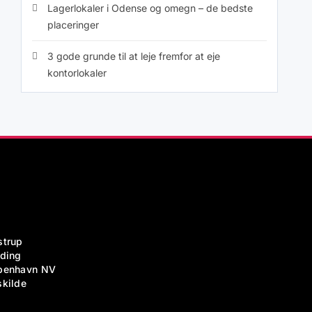
Lagerlokaler i Odense og omegn – de bedste
placeringer
3 gode grunde til at leje fremfor at eje
kontorlokaler
strup
lding
benhavn NV
skilde