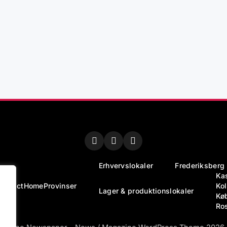
Erhvervslokaler
Frederiksberg
Ka
Contact
Home
Provinser
Ko
Lager & produktionslokaler
Kø
Ro