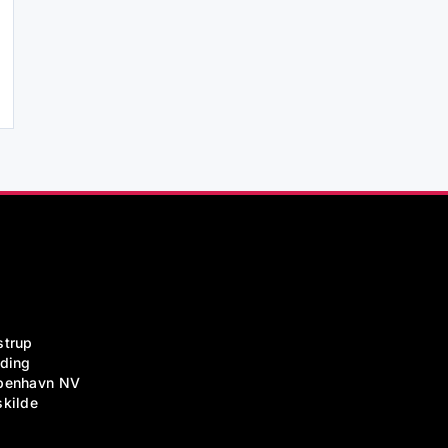
strup
lding
benhavn NV
skilde