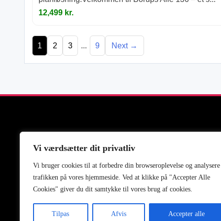
12,499 kr.
1
2
3
...
9
Next →
Vi værdsætter dit privatliv
Vi bruger cookies til at forbedre din browseroplevelse
og
analysere
trafikken
på
vores
hjemmeside
.
Ved at klikke på "Accepter Alle
About
Blog
Cookies" giver du dit samtykke til vores brug af cookies.
Tilpas
Afvis
Accepter alle