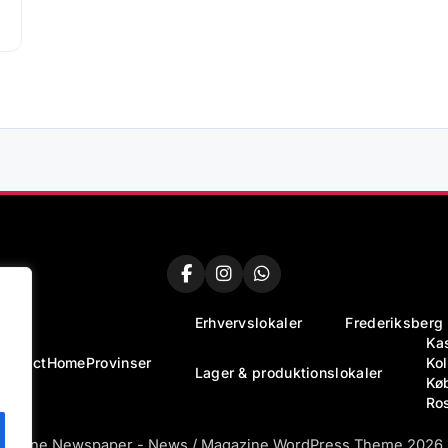
Erhvervslokaler
Frederiksberg
Ka
Contact
Home
Provinser
Ko
Lager & produktionslokaler
Kø
Ro
Online Newspaper - News / Magazine WordPress Theme 2026.