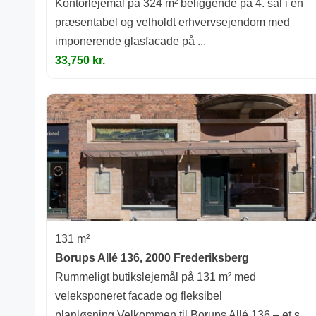
Kontorlejemål på 324 m² beliggende på 4. sal i en
præsentabel og velholdt erhvervsejendom med
imponerende glasfacade på ...
33,750 kr.
131 m²
Borups Allé 136, 2000 Frederiksberg
Rummeligt butikslejemål på 131 m² med
veleksponeret facade og fleksibel
planløsning.Velkommen til Borups Allé 136 – et s...