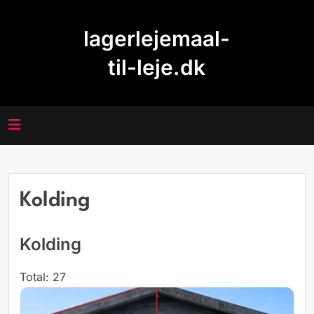
Skip
to
lagerlejemaal-
content
til-leje.dk
Kolding
Kolding
Total: 27